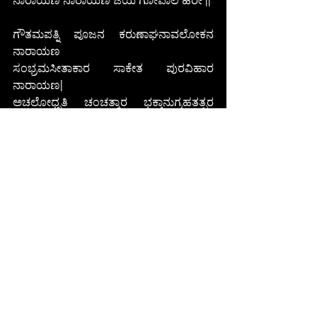
ಗೌತಮಪತ್ನಿ ಪೂಜನ ಕರುಣಾಘನಾವಲೋಕನ 
ನಾರಾಯಣ
ಸಂಭ್ರಮಸೀತಾಕಾರ ಸಾಕೇತ ಪುರವಿಹಾರ 
ನಾರಾಯಣ|
ಅಚಲೋಧೃತಿ ಚಂಚತ್ಕಾರ ಭಕ್ತಾನುಗ್ರಹತತ್ಪರ 
ನಾರಾಯಣ
ನೈಗಮ ಗಾನ ವಿನೋದ ರಕ್ಷಿತಾಸುಪ್ರಹ್ಲಾದ 
ನಾರಾಯಣ ||
ಶ್ರೀ ಶಂಕರಾಚಾರ್ಯರು
ಮಂತ್ರ-ಸ್ತೋತ್ರಗಳು
Recent Posts
See All