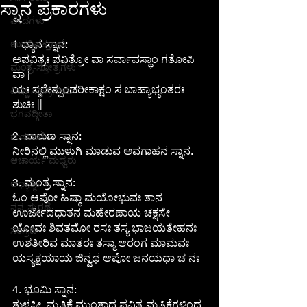
ಸ್ನಾನ ಪ್ರಕಾರಗಳು
ವೇದಗಳು
1 ಧ್ಯಾನ ಸ್ನಾನ:
ಉಪನಿಷತ್ತುಗಳು
ಅಪವಿತ್ರಃ ಪವಿತ್ರೋ ವಾ ಸರ್ವಾವಸ್ಥಾಂ ಗತೋಪಿ 
ಮಂತ್ರ-ಸ್ತೋತ್ರಗಳು
ವಾ |
ಯಃ ಸ್ಮರೇತ್ಪುಂಡರೀಕಾಕ್ಷಂ ಸ ಬಾಹ್ಯಾಭ್ಯಂತರಃ 
ವಿಷ್ಣು ಸಹಸ್ರನಾಮ
ಶುಚಿಃ ||
ಭಗವದ್ಗೀತಾ
2. ವಾರುಣ ಸ್ನಾನ:
ದಾಸವಾಣಿ
ನೀರಿನಲ್ಲಿ ಮುಳುಗಿ ಮಾಡುವ ಅವಗಾಹನ ಸ್ನಾನ.
ಆಚಾರ್ಯ ಮಧ್ವರು
3. ಮಂತ್ರ ಸ್ನಾನ:
ಆಧ್ಯಾತ್ಮಿಕ
ಓಂ ಆಪೋ ಹಿಷ್ಠಾ ಮಯೋಭುವಃ ತಾನ 
ನನ್ನ ಸ್ಫುರಣೆ
ಊರ್ಜೇದಧಾತನ ಮಹೇರಣಾಯ ಚಕ್ಷಸೇ 
ಯೋವಃ ಶಿವತಮೋ ರಸಃ ತಸ್ಯ ಭಾಜಯತೇಹನಃ 
ಸಂಗ್ರಹ
ಉಶತೀರಿವ ಮಾತರಃ ತಸ್ಮಾ ಆರಂಗ ಮಾಮವಃ 
ಯಸ್ಯಕ್ಷಯಾಯ ಜಿನ್ವಥ ಆಪೋ ಜನಯಥಾ ಚ ನಃ
4. ಭೂಮಿ ಸ್ನಾನ:
ತುಳಸೀ, ಮೃತ್ತಿಕೆ ಮುಂತಾದ ಪವಿತ್ರ ಮೃತ್ತಿಕೆಗಳಿಂದ 