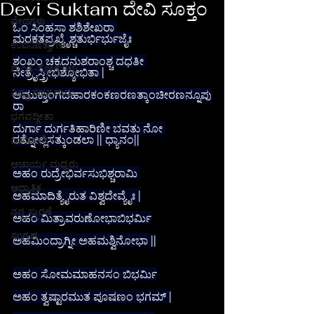
Devi Suktam ದೇವಿ ಸೂಕ್ತಂ
ವೇದಗಳು
ಓಂ ಸಿಂಹಸ್ಥಾ ಶಶಿಶೇಖರಾ 
ಮರಕತಪ್ರಖ್ಯೈಶ್ಚತುರ್ಭಿರ್ಭುಜೈಃ
ಉಪನಿಷತ್ತುಗಳು
ಶಂಖಂ ಚಕ್ರಧನುಶ್ಶರಾಂಶ್ಚ ದಧತೀ 
ಮಂತ್ರ-ಸ್ತೋತ್ರಗಳು
ನೇತ್ರೈಸ್ತ್ರೀಭಿಶ್ಶೋಭಿತಾ |
ವಿಷ್ಣು ಸಹಸ್ರನಾಮ
ಆಮುಕ್ತಾಂಗದಹಾರಕಂಕಣರಣತ್ಕಾಂಚೀರಣನ್ನೂಪು
ರಾ
ಭಗವದ್ಗೀತಾ
ದುರ್ಗಾ ದುರ್ಗತಿಹಾರಿಣೀ ಭವತು ನೋ 
ರತ್ನೋಲ್ಲಸತ್ಕುಂಡಲಾ || ಧ್ಯಾನಂ||
ದಾಸವಾಣಿ
ಆಚಾರ್ಯ ಮಧ್ವರು
ಅಹಂ ರುದ್ರೇಭಿರ್ವಸುಭಿಶ್ಚರಾಮಿ 
ಆಧ್ಯಾತ್ಮಿಕ
ಅಹಮಾದಿತ್ಯೈರುತ ವಿಶ್ವದೇವ್ಯೈಃ |
ನನ್ನ ಸ್ಫುರಣೆ
ಅಹಂ ಮಿತ್ರಾವರುಣೋಭಾಬಿಭರ್ಮಿ
ಸಂಗ್ರಹ
ಅಹಮಿಂದ್ರಾಗ್ನೀ ಅಹಮಶ್ವಿನೋಭಾ ||
ಅಹಂ ಸೋಮಮಾಹನಸಂ ಬಿಭರ್ಮಿ
ಅಹಂ ತ್ವಷ್ಟಾರಮುತ ಪೂಷಣಂ ಭಗಮ್ |