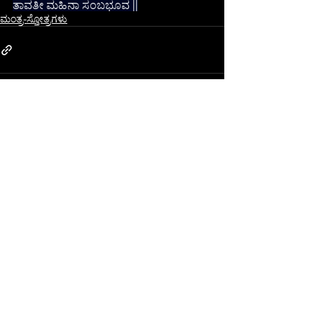
ತಾವತೀ ಮಹಿನಾ ಸಂಬಭೂವ ||
ಮಂತ್ರ-ಸ್ತೋತ್ರಗಳು
Recent Posts
See All